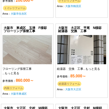
200.000～
トイレリフォーム
参考価格：
Area：
大阪市鶴見区
トイレリフォーム
Area：
大阪市住吉区
大阪市 東成区 玉津 F様邸
大阪市 大正区 平尾 N様邸
フローリング張替工事
給湯器 交換 工事
フローリング張替工事
給湯器 交換 工事...
もっと見る
...
もっと見る
85.000～
参考価格：
860.000～
参考価格：
給湯器リフォーム
内装リフォーム
Area：
大阪市大正区
Area：
大阪市東成区
大阪市 大正区 北村 M様邸
大阪市 大正区 北村 M様邸