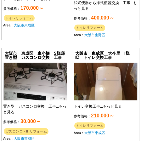
和式便器から洋式便器交換 工事...
も
170.000～
っと見る
参考価格：
400.000～
トイレリフォーム
参考価格：
Area：
大阪市東成区
トイレリフォーム
Area：
大阪市生野区
大阪市 東成区 東小橋 S様邸
大阪市 東成区 大今里 I様
置き型 ガスコンロ交換 工事
邸 トイレ交換工事
置き型 ガスコンロ交換 工事...
もっ
トイレ交換工事...
もっと見る
と見る
210.000～
参考価格：
30.000～
参考価格：
トイレリフォーム
ガスコンロ・IHリフォーム
Area：
大阪市東成区
Area：
大阪市東成区