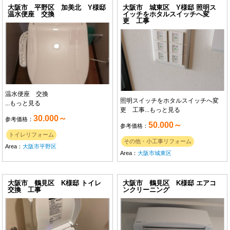
大阪市 平野区 加美北 Y様邸
大阪市 城東区 Y様邸 照明ス
温水便座 交換
イッチをホタルスイッチへ変
更 工事
温水便座 交換
照明スイッチをホタルスイッチへ変
...
もっと見る
更 工事...
もっと見る
30.000～
参考価格：
50.000～
参考価格：
トイレリフォーム
その他・小工事リフォーム
Area：
大阪市平野区
Area：
大阪市城東区
大阪市 鶴見区 K様邸 トイレ
大阪市 鶴見区 K様邸 エアコ
交換 工事
ンクリーニング