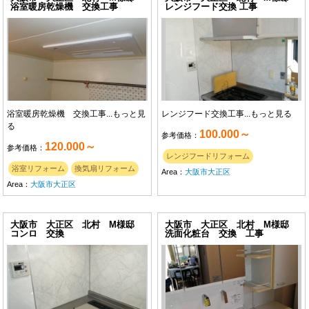
浴室暖房乾燥機 交換工事
レンジフード交換 工事
浴室暖房乾燥機 交換工事...
もっと見
レンジフード交換工事...
もっと見る
る
100.000～
参考価格：
120.000～
参考価格：
レンジフードリフォーム
浴室リフォーム
換気扇リフォーム
Area：
大阪市大正区
Area：
大阪市大正区
大阪市 大正区 北村 M様邸
大阪市 大正区 北村 M様邸
コンロ 交換
洗面化粧台 交換 工事