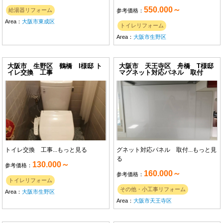
550.000～
給湯器リフォーム
参考価格：
Area：
大阪市東成区
トイレリフォーム
Area：
大阪市生野区
大阪市 生野区 鶴橋 I様邸 ト
大阪市 天王寺区 舟橋 T様邸
イレ交換 工事
マグネット対応パネル 取付
トイレ交換 工事...
もっと見る
グネット対応パネル 取付...
もっと見
る
130.000～
参考価格：
160.000～
参考価格：
トイレリフォーム
その他・小工事リフォーム
Area：
大阪市生野区
Area：
大阪市天王寺区