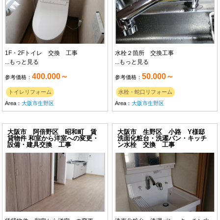
1F・2Fトイレ 交換 工事
水栓２箇所 交換工事
...
もっと見る
...
もっと見る
400.000～
50.000～
参考価格：
参考価格：
トイレリフォーム
水栓・蛇口リフォーム
Area：
大阪市生野区
Area：
大阪市生野区
大阪市 阿倍野区 昭和町 賃
大阪市 生野区 小路 Y様邸
貸物件 和室から洋室への変更・
洗面化粧台・洗濯パン・キッチ
設備・建具交換 工事
ン水栓 交換 工事