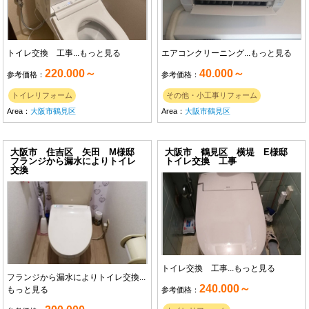
トイレ交換 工事...
もっと見る
エアコンクリーニング...
もっと見る
220.000～
40.000～
参考価格：
参考価格：
トイレリフォーム
その他・小工事リフォーム
Area：
大阪市鶴見区
Area：
大阪市鶴見区
大阪市 住吉区 矢田 M様邸
大阪市 鶴見区 横堤 E様邸
フランジから漏水によりトイレ
トイレ交換 工事
交換
トイレ交換 工事...
もっと見る
フランジから漏水によりトイレ交換...
240.000～
もっと見る
参考価格：