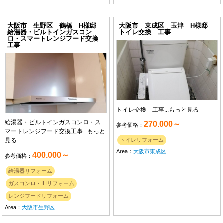
大阪市 生野区 鶴橋 H様邸
大阪市 東成区 玉津 H様邸
給湯器・ビルトインガスコン
トイレ交換 工事
ロ・スマートレンジフード交換
工事
トイレ交換 工事...
もっと見る
給湯器・ビルトインガスコンロ・ス
270.000～
参考価格：
マートレンジフード交換工事...
もっと
見る
トイレリフォーム
Area：
大阪市東成区
400.000～
参考価格：
給湯器リフォーム
ガスコンロ・IHリフォーム
レンジフードリフォーム
Area：
大阪市生野区