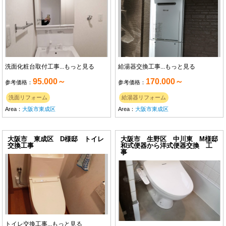
洗面化粧台取付工事...
もっと見る
給湯器交換工事...
もっと見る
95.000～
170.000～
参考価格：
参考価格：
洗面リフォーム
給湯器リフォーム
Area：
大阪市東成区
Area：
大阪市東成区
大阪市 東成区 D様邸 トイレ
大阪市 生野区 中川東 M様邸
交換工事
和式便器から洋式便器交換 工
事
トイレ交換工事...
もっと見る