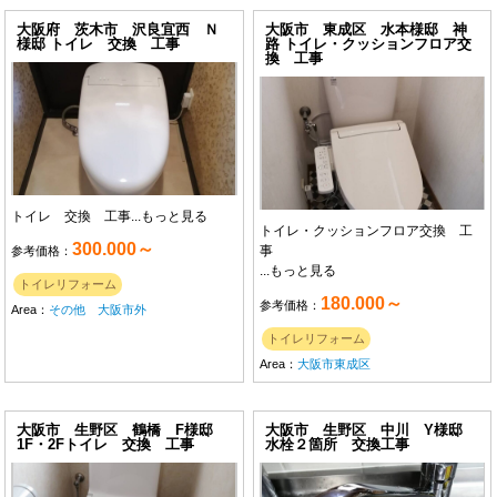
大阪府 茨木市 沢良宜西 Ｎ
大阪市 東成区 水本様邸 神
様邸 トイレ 交換 工事
路 トイレ・クッションフロア交
換 工事
トイレ 交換 工事...
もっと見る
トイレ・クッションフロア交換 工
300.000～
事
参考価格：
...
もっと見る
トイレリフォーム
180.000～
参考価格：
Area：
その他 大阪市外
トイレリフォーム
Area：
大阪市東成区
大阪市 生野区 鶴橋 F様邸
大阪市 生野区 中川 Y様邸
1F・2Fトイレ 交換 工事
水栓２箇所 交換工事