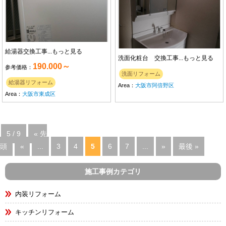
給湯器交換工事...
もっと見る
洗面化粧台 交換工事...
もっと見る
190.000～
参考価格：
洗面リフォーム
給湯器リフォーム
Area：
大阪市阿倍野区
Area：
大阪市東成区
5 / 9
« 先
頭
«
...
3
4
5
6
7
...
»
最後 »
施工事例カテゴリ
内装リフォーム
キッチンリフォーム