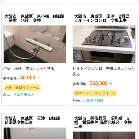
大阪市 東成区 東小橋 N様邸
大阪市 東成区 玉津 B様邸
浴室 水栓 交換
ビルトインコンロ 交換工事
浴室 水栓 交換...
もっと見る
ビルトインコンロ 交換工事...
もっと
見る
40.000～
参考価格：
260.000～
参考価格：
水栓・蛇口リフォーム
ガスコンロ・IHリフォーム
Area：
大阪市東成区
Area：
大阪市東成区
大阪市 東成区 玉津 B様邸
大阪市 阿倍野区 昭和町 S
給湯器交換工事
様 賃貸物件 洗面化粧台 交換
工事