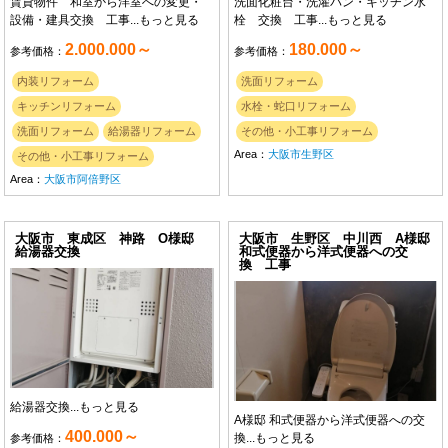
賃貸物件 和室から洋室への変更・
洗面化粧台・洗濯パン・キッチン水
設備・建具交換 工事...
もっと見る
栓 交換 工事...
もっと見る
2.000.000～
180.000～
参考価格：
参考価格：
内装リフォーム
洗面リフォーム
キッチンリフォーム
水栓・蛇口リフォーム
洗面リフォーム
給湯器リフォーム
その他・小工事リフォーム
Area：
大阪市生野区
その他・小工事リフォーム
Area：
大阪市阿倍野区
大阪市 東成区 神路 O様邸
大阪市 生野区 中川西 A様邸
給湯器交換
和式便器から洋式便器への交
換 工事
給湯器交換...
もっと見る
A様邸 和式便器から洋式便器への交
400.000～
換...
もっと見る
参考価格：