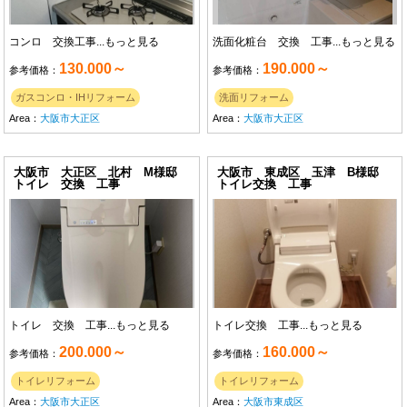
コンロ 交換工事...
もっと見る
洗面化粧台 交換 工事...
もっと見る
130.000～
190.000～
参考価格：
参考価格：
ガスコンロ・IHリフォーム
洗面リフォーム
Area：
大阪市大正区
Area：
大阪市大正区
大阪市 大正区 北村 M様邸
大阪市 東成区 玉津 B様邸
トイレ 交換 工事
トイレ交換 工事
トイレ 交換 工事...
もっと見る
トイレ交換 工事...
もっと見る
200.000～
160.000～
参考価格：
参考価格：
トイレリフォーム
トイレリフォーム
Area：
大阪市大正区
Area：
大阪市東成区