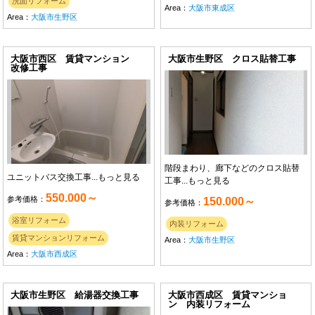
洗面リフォーム
Area：
大阪市東成区
Area：
大阪市生野区
大阪市西区 賃貸マンション
大阪市生野区 クロス貼替工事
改修工事
階段まわり、廊下などのクロス貼替
ユニットバス交換工事...
もっと見る
工事...
もっと見る
550.000～
参考価格：
150.000～
参考価格：
浴室リフォーム
内装リフォーム
賃貸マンションリフォーム
Area：
大阪市生野区
Area：
大阪市西成区
大阪市生野区 給湯器交換工事
大阪市西成区 賃貸マンショ
ン 内装リフォーム