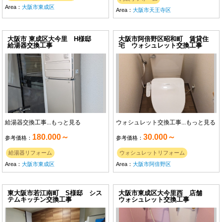
Area：
大阪市東成区
Area：
大阪市天王寺区
大阪市 東成区大今里 H様邸
大阪市阿倍野区昭和町 賃貸住
給湯器交換工事
宅 ウォシュレット交換工事
給湯器交換工事...
もっと見る
ウォシュレット交換工事...
もっと見る
180.000～
30.000～
参考価格：
参考価格：
給湯器リフォーム
ウォシュレットリフォーム
Area：
大阪市東成区
Area：
大阪市阿倍野区
東大阪市若江南町 S様邸 シス
大阪市東成区大今里西 店舗
テムキッチン交換工事
ウォシュレット交換工事