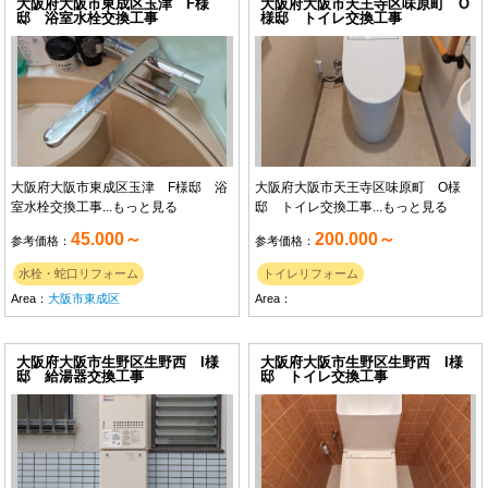
大阪府大阪市東成区玉津 F様
大阪府大阪市天王寺区味原町 O
邸 浴室水栓交換工事
様邸 トイレ交換工事
大阪府大阪市東成区玉津 F様邸 浴
大阪府大阪市天王寺区味原町 O様
室水栓交換工事...
もっと見る
邸 トイレ交換工事...
もっと見る
45.000～
200.000～
参考価格：
参考価格：
水栓・蛇口リフォーム
トイレリフォーム
Area：
大阪市東成区
Area：
大阪府大阪市生野区生野西 I様
大阪府大阪市生野区生野西 I様
邸 給湯器交換工事
邸 トイレ交換工事