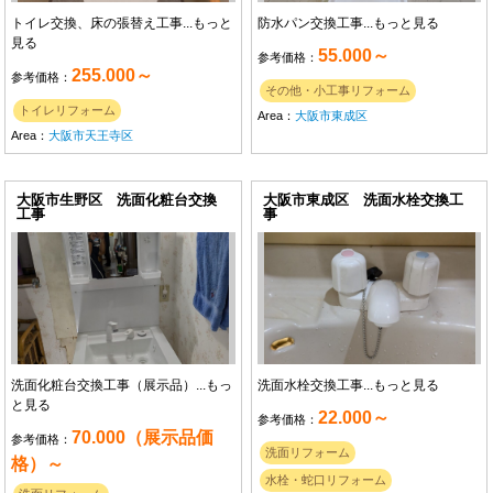
トイレ交換、床の張替え工事...
もっと
防水パン交換工事...
もっと見る
見る
55.000～
参考価格：
255.000～
参考価格：
その他・小工事リフォーム
トイレリフォーム
Area：
大阪市東成区
Area：
大阪市天王寺区
大阪市生野区 洗面化粧台交換
大阪市東成区 洗面水栓交換工
工事
事
洗面化粧台交換工事（展示品）...
もっ
洗面水栓交換工事...
もっと見る
と見る
22.000～
参考価格：
70.000（展示品価
参考価格：
洗面リフォーム
格）～
水栓・蛇口リフォーム