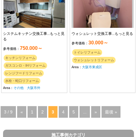
システムキッチン交換工事...
もっと見
ウォシュレット交換工事...
もっと見る
る
30.000～
参考価格：
750.000～
参考価格：
トイレリフォーム
キッチンリフォーム
ウォシュレットリフォーム
ガスコンロ・IHリフォーム
Area：
大阪市東成区
レンジフードリフォーム
水栓・蛇口リフォーム
Area：
その他 大阪市外
3 / 9
«
1
2
3
4
5
...
»
最後 »
施工事例カテゴリ