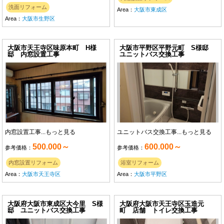
洗面リフォーム
Area：
大阪市東成区
Area：
大阪市生野区
大阪市天王寺区味原本町 H様
大阪市平野区平野元町 S様邸
邸 内窓設置工事
ユニットバス交換工事
内窓設置工事...
もっと見る
ユニットバス交換工事...
もっと見る
500.000～
600.000～
参考価格：
参考価格：
内窓設置リフォーム
浴室リフォーム
Area：
大阪市天王寺区
Area：
大阪市平野区
大阪府大阪市東成区大今里 S様
大阪府大阪市天王寺区玉造元
邸 ユニットバス交換工事
町 店舗 トイレ交換工事