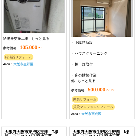
給湯器交換工事...
もっと見る
・下駄箱新設
105.000～
参考価格：
・ハウスクリーニング
給湯器リフォーム
Area：
大阪市生野区
・棚下灯取付
・床の貼替作業
他...
もっと見る
500.000～～
参考価格：
内装リフォーム
賃貸マンションリフォーム
Area：
大阪市西成区
大阪府大阪市東成区玉津 T様
大阪府大阪市生野区生野西 I様
邸 ユニットバス交換工事
邸 ユニットバス交換工事