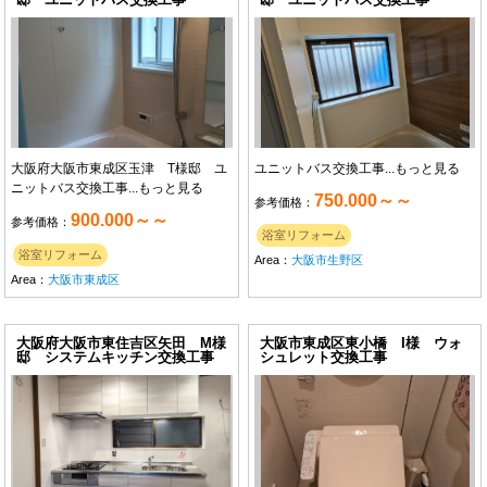
大阪府大阪市東成区玉津 T様邸 ユ
ユニットバス交換工事...
もっと見る
ニットバス交換工事...
もっと見る
750.000～～
参考価格：
900.000～～
参考価格：
浴室リフォーム
浴室リフォーム
Area：
大阪市生野区
Area：
大阪市東成区
大阪府大阪市東住吉区矢田 M様
大阪市東成区東小橋 I様 ウォ
邸 システムキッチン交換工事
シュレット交換工事