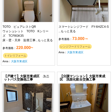
TOTO ピュアレストQR
スマートレンジフード FY-6HZC4-S
ウォシュレット TOTO Kシリー
...
もっと見る
ズ TCF8GK35
73.000～
参考価格：
床・壁・天井 貼替工事...
もっと見る
レンジフードリフォーム
220.000~
参考価格：
Area：
大阪市東成区
トイレリフォーム
Area：
大阪市東成区
【戸建て】大阪市東成区 ユニ
【分譲マンション】大阪市東成
ットバス交換他工事
区 洗面化粧台交換工事