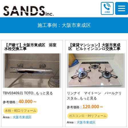
施工事例：大阪市東成区
【戸建て】大阪市東成区 浴室
【賃貸マンション】大阪市東成
水栓交換工事
区 ビルトインコンロ交換工事
TBV03409J1 TOTO...
もっと見る
リンナイ マイトーン パールクリ
スタル...
もっと見る
40.000～
参考価格：
120.000～
参考価格：
水栓・蛇口リフォーム
ガスコンロ・IHリフォーム
Area：
大阪市東成区
Area：
大阪市東成区