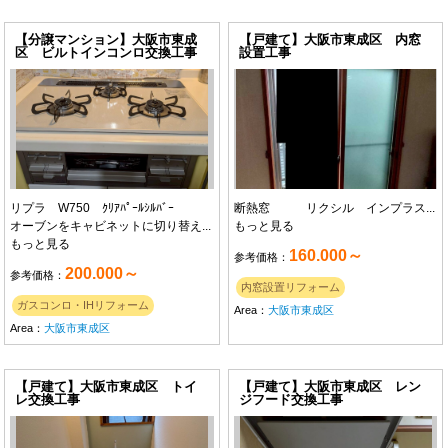
【分譲マンション】大阪市東成
【戸建て】大阪市東成区 内窓
区 ビルトインコンロ交換工事
設置工事
リプラ W750 ｸﾘｱﾊﾟｰﾙｼﾙﾊﾞｰ
断熱窓 リクシル インプラス...
オーブンをキャビネットに切り替え...
もっと見る
もっと見る
160.000～
参考価格：
200.000～
参考価格：
内窓設置リフォーム
ガスコンロ・IHリフォーム
Area：
大阪市東成区
Area：
大阪市東成区
【戸建て】大阪市東成区 トイ
【戸建て】大阪市東成区 レン
レ交換工事
ジフード交換工事