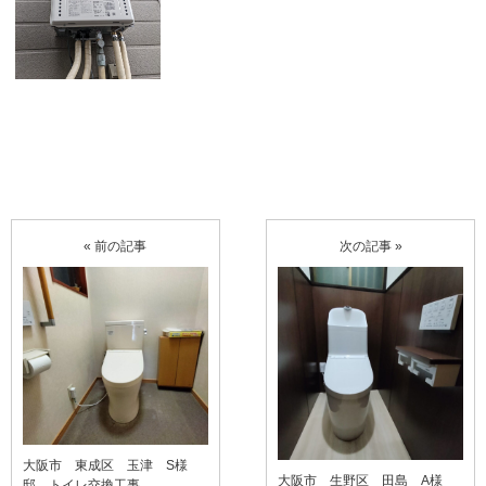
« 前の記事
次の記事 »
大阪市 東成区 玉津 S様
大阪市 生野区 田島 A様
邸 トイレ交換工事