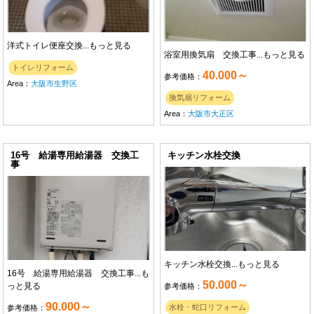
洋式トイレ便座交換...
もっと見る
浴室用換気扇 交換工事...
もっと見る
トイレリフォーム
40.000～
参考価格：
Area：
大阪市生野区
換気扇リフォーム
Area：
大阪市大正区
16号 給湯専用給湯器 交換工
キッチン水栓交換
事
キッチン水栓交換...
もっと見る
16号 給湯専用給湯器 交換工事...
も
50.000～
っと見る
参考価格：
90.000～
水栓・蛇口リフォーム
参考価格：