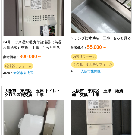
ベランダ防水塗装 工事...
もっと見る
24号 ガス温水暖房付給湯器（高温
55.000～
水供給式）交換 工事...
もっと見る
参考価格：
300.000～
内装リフォーム
参考価格：
その他・小工事リフォーム
給湯器リフォーム
Area：
大阪市生野区
Area：
大阪市東成区
大阪市 東成区 玉津 トイレ・
大阪市 東成区 玉津 給湯
クロス張替交換 工事
器 交換 工事