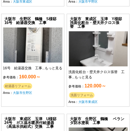
Area：
大阪市東成区
Area：
大阪市平野区
大阪市 生野区 鶴橋 S様邸
大阪市 東成区 玉津 Y様邸
16号 給湯器交換 工事
洗面化粧台・壁天井クロス張
替 工事
16号 給湯器交換 工事...
もっと見る
洗面化粧台・壁天井クロス張替 工
160.000～
事...
もっと見る
参考価格：
120.000～
給湯器リフォーム
参考価格：
Area：
大阪市生野区
洗面リフォーム
Area：
大阪市東成区
大阪市 東成区 玉津 U様邸
大阪市 生野区 鶴橋 ベラン
24号 ガス温水暖房付給湯器
ダ防水塗装 工事
（高温水供給式）交換 工事