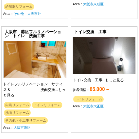
Area：
大阪市東成区
給湯器リフォーム
Area：
その他 大阪市外
大阪市 港区フルリノベーショ
トイレ交換 工事
ン トイレ 洗面工事
トイレ交換 工事...
もっと見る
トイレフルリノベーション サティ
85.000～
スＳ 洗面交換...
もっ
参考価格：
と見る
トイレリフォーム
内装リフォーム
トイレリフォーム
Area：
大阪市大正区
洗面リフォーム
その他・小工事リフォーム
Area：
大阪市港区