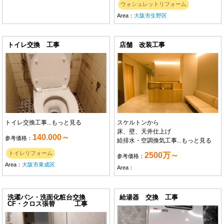
ウォシュレットリフォーム
Area：
大阪市生野区
トイレ交換 工事
店舗 改装工事
トイレ交換工事...
もっと見る
スケルトンから
床、壁、天井仕上げ
140.000～
参考価格：
給排水・空調換気工事...
もっと見る
トイレリフォーム
2500万～
参考価格：
Area：
大阪市東成区
Area：
洗濯パン・洗面化粧台交換
給湯器 交換 工事
CF・クロス張替 工事