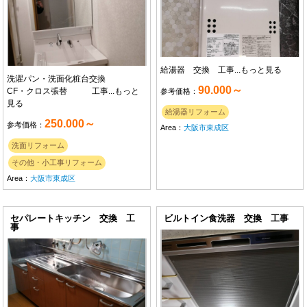
給湯器 交換 工事...
もっと見る
洗濯パン・洗面化粧台交換
90.000～
CF・クロス張替 工事...
もっと
参考価格：
見る
給湯器リフォーム
250.000～
参考価格：
Area：
大阪市東成区
洗面リフォーム
その他・小工事リフォーム
Area：
大阪市東成区
セパレートキッチン 交換 工
ビルトイン食洗器 交換 工事
事