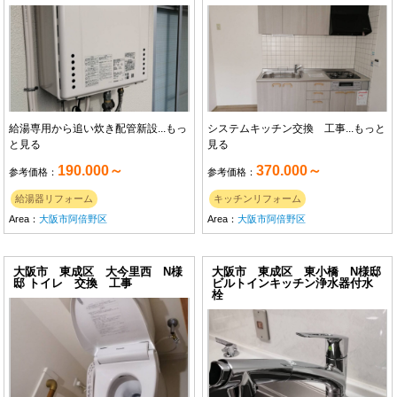
給湯専用から追い炊き配管新設...
もっ
システムキッチン交換 工事...
もっと
と見る
見る
190.000～
370.000～
参考価格：
参考価格：
給湯器リフォーム
キッチンリフォーム
Area：
大阪市阿倍野区
Area：
大阪市阿倍野区
大阪市 東成区 大今里西 N様
大阪市 東成区 東小橋 N様邸
邸 トイレ 交換 工事
ビルトインキッチン浄水器付水
栓