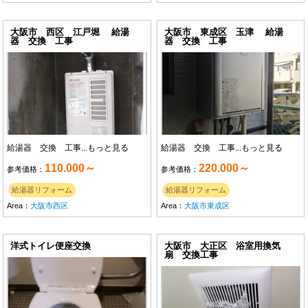
大阪市 西区 江戸堀 給湯
大阪市 東成区 玉津 給湯
器 交換 工事
器 交換 工事
給湯器 交換 工事...
もっと見る
給湯器 交換 工事...
もっと見る
110.000～
220.000～
参考価格：
参考価格：
給湯器リフォーム
給湯器リフォーム
Area：
大阪市西区
Area：
大阪市東成区
洋式トイレ便座交換
大阪市 大正区 浴室用換気
扇 交換工事