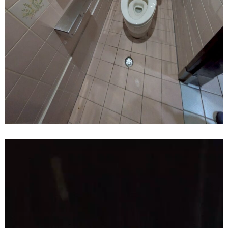
動
画
プ
レ
ー
ヤ
ー