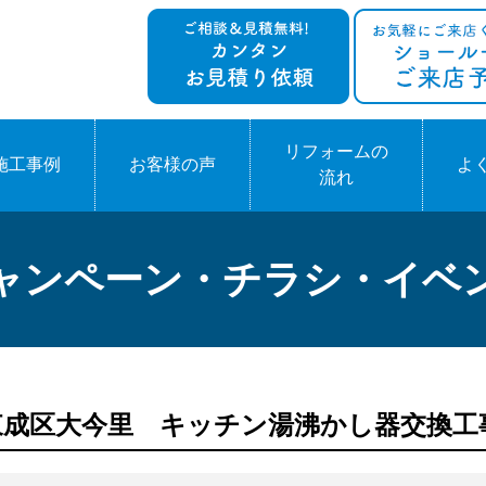
リフォームの
施工事例
お客様の声
よ
流れ
ャンペーン・チラシ・イベ
大阪市東成区大今里 キッチン湯沸かし器交換工