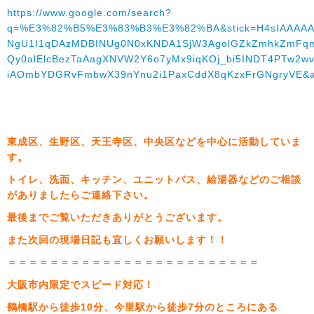
https://www.google.com/search?
q=%E3%82%B5%E3%83%B3%E3%82%BA&stick=H4sIAAAAA
NgU1I1qDAzMDBINUg0N0xKNDA1SjW3AgolGZkZmhkZmFqmJ
Qy0alElcBezTaAagXNVW2Y6o7yMx9iqKOj_bi5INDT4PTw2wv
iAOmbYDGRvFmbwX39nYnu2i1PaxCddX8qKzxFrGNgryVE&auth
東成区、生野区、天王寺区、中央区などを中心に活動していま
す。
トイレ、洗面、キッチン、ユニットバス、給湯器などのご相談
がありましたらご連絡下さい。
最後までご覧いただきありがとうございます。
また次回の現場日記も宜しくお願いします！！
＝＝＝＝＝＝＝＝＝＝＝＝＝＝＝＝＝＝＝＝＝＝＝＝
大阪市内限定でスピード対応！
鶴橋駅から徒歩10分、今里駅から徒歩7分のところにある