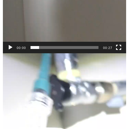
00:00
00:27
動
画
プ
レ
ー
ヤ
ー