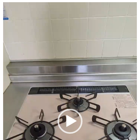
動
画
プ
レ
ー
ヤ
ー