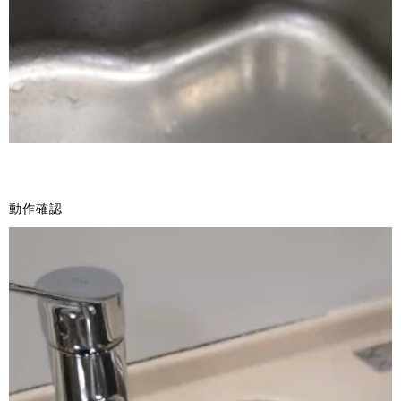
動作確認
動
画
プ
レ
ー
ヤ
ー