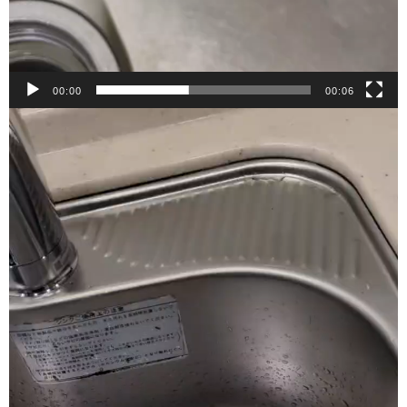
00:00
00:06
動
画
プ
レ
ー
ヤ
ー