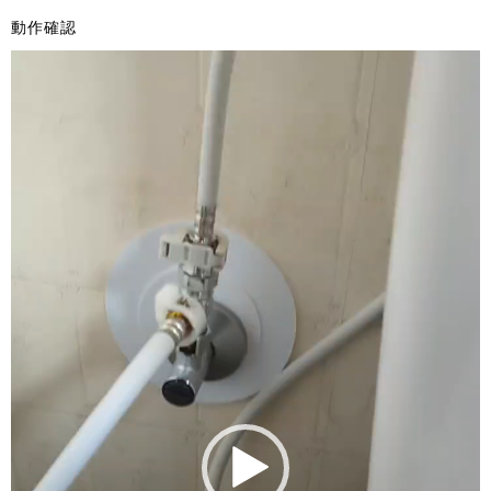
動作確認
動
画
プ
レ
ー
ヤ
ー