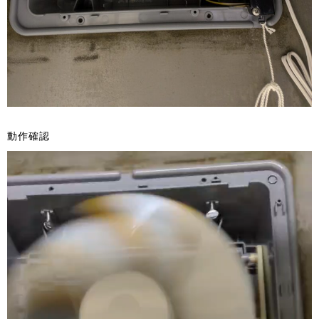
動作確認
動
画
プ
レ
ー
ヤ
ー