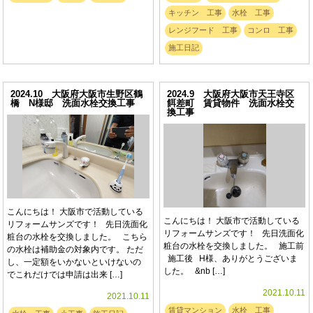
キッチン 工事
水栓 工事
レンジフード 工事
コンロ 工事
施工日記
2024.10 大阪府大阪市生野区鶴
2024.9 大阪府大阪市天王寺区
橋 N様邸 洗面水栓交換工事
餌差町 賃貸物件 洗面水栓交
換工事
こんにちは！ 大阪市で活動している
こんにちは！ 大阪市で活動している
リフォームサンズです！ 先日洗面化
リフォームサンズです！ 先日洗面化
粧台の水栓を交換しました。 こちら
粧台の水栓を交換しました。 施工前
の水栓は補助金の対象内です。 ただ
施工後 H様、ありがとうございま
し、一定額をいかないといけないの
した。 &nb […]
でこれだけでは申請は出来 […]
2021.10.11
2021.10.11
賃貸マンション
水栓 工事