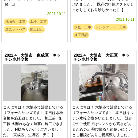
経 […]
頂きました。 既存の排気ダクトがし
っかりしており珍しかった […]
2021.10.11
2021.10.11
洗面台 工事
水栓 工事
水栓 工事
レンジフード 工事
ユニットバス
施工日記
施工日記
2022.4 大阪市 東成区 キッ
2022.4 大阪市 大正区 キッ
チン水栓交換
チン水栓交換
こんにちは！ 大阪市で活動している
こんにちは！ 大阪市で活動している
リフォームサンズです！ 本日は水栓
リフォームサンズです！ 本日はキッ
交換を施工致しました。 施工前 施
チン水栓交換をいたしました。 既存
工後 水漏れもなく無事に施工できま
でのご使用ではシンクから高さがあ
した。 N様ありがとうございまし
るため 水が飛び散るため使いにくい
た。 東成区、生野区、天 […]
とご相談がありご提案致しました。