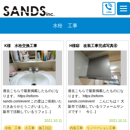
水栓 工事
K様 水栓交換工事
H様邸 改装工事完成写真④
過去こちらで最新掲載したものにな
過去こちらで最新掲載したものにな
ります。 https://reform-
ります。 https://reform-
sands.com/event この度はご依頼いた
sands.com/event こんにちは！ 大
だきありがとうございました。 大
阪市で活動しているリフォームサン
阪市で活動しているリフォ […]
ズです！ 今 […]
2021.10.11
2021.10.11
水栓 工事
小工事
施工日記
内装工事
リノベーション工事