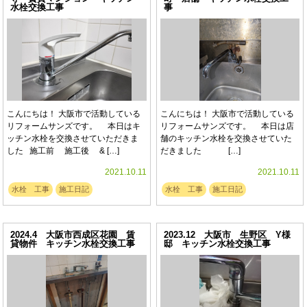
水栓交換工事
事
こんにちは！ 大阪市で活動している
こんにちは！ 大阪市で活動している
リフォームサンズです。 本日はキ
リフォームサンズです。 本日は店
ッチン水栓を交換させていただきま
舗のキッチン水栓を交換させていた
した 施工前 施工後 & […]
だきました […]
2021.10.11
2021.10.11
水栓 工事
施工日記
水栓 工事
施工日記
2024.4 大阪市西成区花園 賃
2023.12 大阪市 生野区 Y様
貸物件 キッチン水栓交換工事
邸 キッチン水栓交換工事