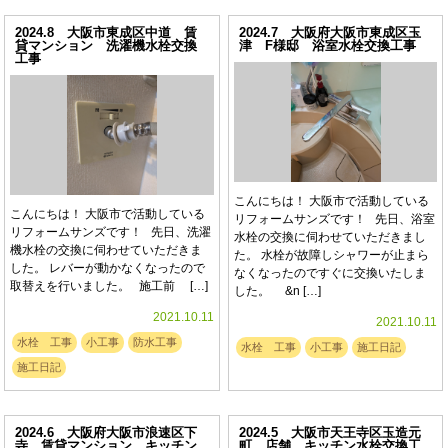
2024.8 大阪市東成区中道 賃
2024.7 大阪府大阪市東成区玉
貸マンション 洗濯機水栓交換
津 F様邸 浴室水栓交換工事
工事
こんにちは！ 大阪市で活動している
こんにちは！ 大阪市で活動している
リフォームサンズです！ 先日、浴室
リフォームサンズです！ 先日、洗濯
水栓の交換に伺わせていただきまし
機水栓の交換に伺わせていただきま
た。 水栓が故障しシャワーが止まら
した。 レバーが動かなくなったので
なくなったのですぐに交換いたしま
取替えを行いました。 施工前 […]
した。 &n […]
2021.10.11
2021.10.11
水栓 工事
小工事
防水工事
水栓 工事
小工事
施工日記
施工日記
2024.6 大阪府大阪市浪速区下
2024.5 大阪市天王寺区玉造元
寺 賃貸マンション キッチン
町 店舗 キッチン水栓交換工