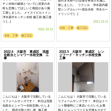
器付き水栓への交換を希望され施工
チン水栓の破損とついでに浴室の水
致しました。 リクシル 浄水器内蔵
栓も交換してほしいと相談があり施
型シングルレバー混合水栓 浄水カー
工致しました。 メイスイビルトイン
トリッジで […]
浄水器付キッチン水栓 施工前 施工後
ツ […]
2021.10.11
水栓 工事
施工日記
2021.10.11
水栓 工事
施工日記
2022.6 大阪市 東成区 洗面
2022.5 大阪市 東成区 レン
化粧台とシャワー水栓交換 工
ジフード・キッチン水栓交換
事
工事
こんにちは！ 大阪市で活動している
こんにちは！ 大阪市で活動している
リフォームサンズです！ 本日は洗面
リフォームサンズです！ 本日はイベ
化粧台とシャワー水栓交換いたしま
ント開催時にご来店いただいたお客
した。 既存分取り外し後 施工後
様より レンジフードを交換をさせて