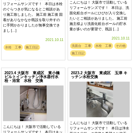
こんにちは！ 大阪市で活動している
リフォームサンズです！ 本日は水栓
リフォームサンズです！ 本日は、洗
のぐらつきが気になるとご相談があ
面化粧台ボールにひびが入り交換し
り施工致しました。 施工前 施工後 固
たいとご相談がありました。 施工前
着がありなかなか既設を取り外すの
施主様より洗面化粧台ボールの貯水
に手間かかりましたが無事交換でき
量が多いのが要望で、既設 […]
まし […]
2021.10.11
2021.10.11
洗面台 工事
水栓 工事
その他
水栓 工事
施工日記
施工日記
2023.4 大阪市 東成区 東小橋
2023.2 大阪市 東成区 玉津 キ
ビルトインキッチン浄水器付水
ッチン水栓交換
栓・浴室 水栓 交換
こんにちは！ 大阪市で活動している
こんにちは！ 大阪市で活動している
リフォームサンズです！ 本日は浄水
リフォームサンズです！ 本日はキッ