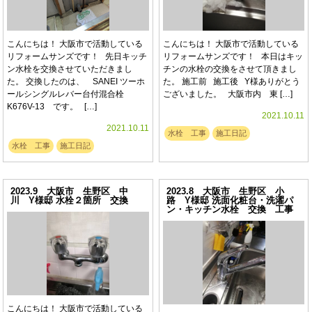
こんにちは！ 大阪市で活動している
こんにちは！ 大阪市で活動している
リフォームサンズです！ 先日キッチ
リフォームサンズです！ 本日はキッ
ン水栓を交換させていただきまし
チンの水栓の交換をさせて頂きまし
た。 交換したのは、 SANEI ツーホ
た。 施工前 施工後 Y様ありがとう
ールシングルレバー台付混合栓
ございました。 大阪市内 東 […]
K676V-13 です。 […]
2021.10.11
2021.10.11
水栓 工事
施工日記
水栓 工事
施工日記
2023.9 大阪市 生野区 中
2023.8 大阪市 生野区 小
川 Y様邸 水栓２箇所 交換
路 Y様邸 洗面化粧台・洗濯パ
ン・キッチン水栓 交換 工事
こんにちは！ 大阪市で活動している