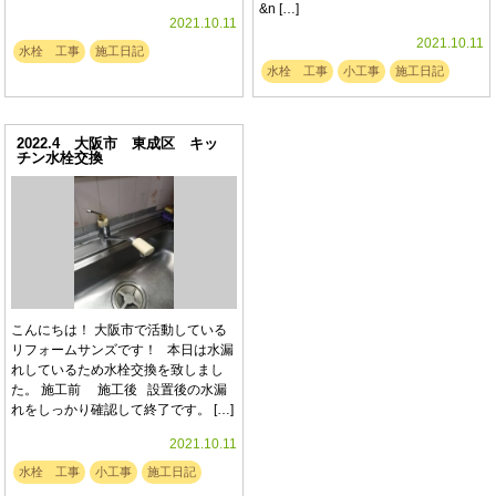
&n […]
2021.10.11
2021.10.11
水栓 工事
施工日記
水栓 工事
小工事
施工日記
2022.4 大阪市 東成区 キッ
チン水栓交換
こんにちは！ 大阪市で活動している
リフォームサンズです！ 本日は水漏
れしているため水栓交換を致しまし
た。 施工前 施工後 設置後の水漏
れをしっかり確認して終了です。 […]
2021.10.11
水栓 工事
小工事
施工日記