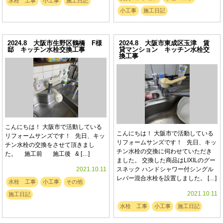
水栓 工事
小工事
施工日記
小工事
施工日記
2024.8 大阪市生野区鶴橋 F様
2024.8 大阪市東成区玉津 賃
邸 キッチン水栓交換工事
貸マンション キッチン水栓交
換工事
こんにちは！ 大阪市で活動している
こんにちは！ 大阪市で活動している
リフォームサンズです！ 先日、キッ
リフォームサンズです！ 先日、キッ
チン水栓の交換をさせて頂きまし
チン水栓の交換に伺わせていただき
た。 施工前 施工後 & […]
ました。 交換した商品はLIXILのグー
2021.10.11
スネック ハンドシャワー付シングル
レバー混合水栓を設置しました。 […]
水栓 工事
小工事
その他
2021.10.11
施工日記
水栓 工事
小工事
施工日記